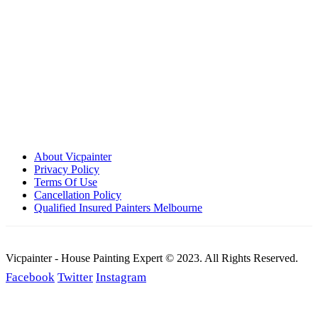
Call: 0401 851 598
Email: admin@vicpainter.com
About Vicpainter
Privacy Policy
Terms Of Use
Cancellation Policy
Qualified Insured Painters Melbourne
Vicpainter - House Painting Expert © 2023. All Rights Reserved.
Facebook
Twitter
Instagram