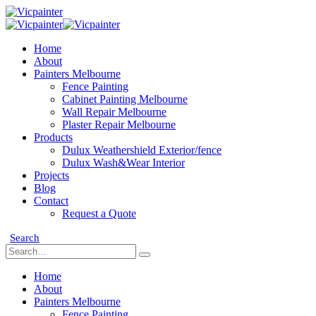
Home
About
Painters Melbourne
Fence Painting
Cabinet Painting Melbourne
Wall Repair Melbourne
Plaster Repair Melbourne
Products
Dulux Weathershield Exterior/fence
Dulux Wash&Wear Interior
Projects
Blog
Contact
Request a Quote
Search
Home
About
Painters Melbourne
Fence Painting