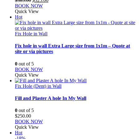
$
385.00
$
325.00
price
price
BOOK NOW
was:
is:
Quick View
$385.00.
$325.00.
Hot
Fix Hole in Wall
Fix hole in wall Extra Large size from 1x1m – Quote at
site or via pictures
0
out of 5
BOOK NOW
Quick View
Fix Hole (Dent) in Wall
Fill and Plaster A hole In My Wall
0
out of 5
$
250.00
BOOK NOW
Quick View
Hot
-18%