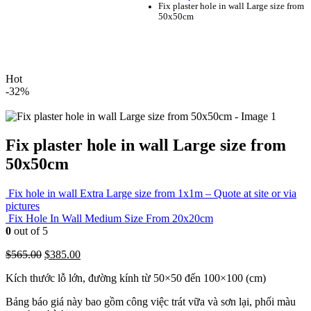
Fix plaster hole in wall Large size from
50x50cm
Hot
-32%
Fix plaster hole in wall Large size from
50x50cm
Fix hole in wall Extra Large size from 1x1m – Quote at site or via
pictures
Fix Hole In Wall Medium Size From 20x20cm
0
out of 5
Original
Current
$
565.00
$
385.00
price
price
Kích thước lỗ lớn, đường kính từ 50×50 đến 100×100 (cm)
was:
is:
$565.00.
$385.00.
Bảng báo giá này bao gồm công việc trát vữa và sơn lại, phối màu