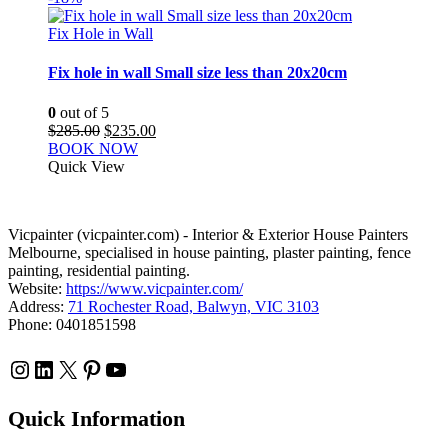
Fix Hole in Wall
Fix hole in wall Small size less than 20x20cm
0
out of 5
Original
Current
$
285.00
$
235.00
price
price
BOOK NOW
was:
is:
Quick View
$285.00.
$235.00.
Vicpainter (vicpainter.com) - Interior & Exterior House Painters
Melbourne, specialised in house painting, plaster painting, fence
painting, residential painting.
Website:
https://www.vicpainter.com/
Address:
71 Rochester Road, Balwyn, VIC 3103
Phone: 0401851598
Instagram
LinkedIn
X
Pinterest
YouTube
Quick Information