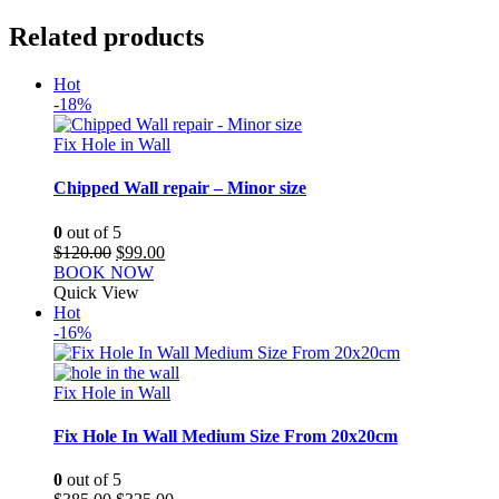
Related products
Hot
-18%
Fix Hole in Wall
Chipped Wall repair – Minor size
0
out of 5
Original
Current
$
120.00
$
99.00
price
price
BOOK NOW
was:
is:
Quick View
$120.00.
$99.00.
Hot
-16%
Fix Hole in Wall
Fix Hole In Wall Medium Size From 20x20cm
0
out of 5
Original
Current