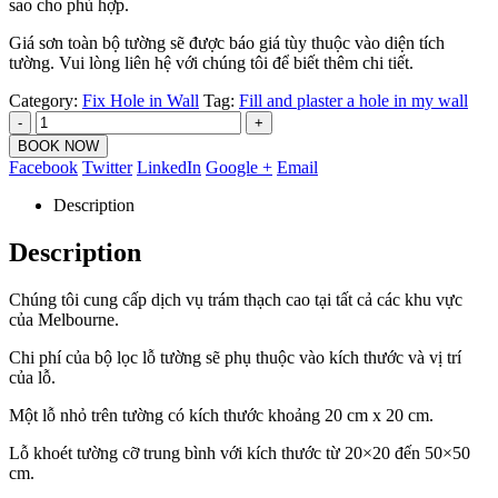
sao cho phù hợp.
Giá sơn toàn bộ tường sẽ được báo giá tùy thuộc vào diện tích
tường. Vui lòng liên hệ với chúng tôi để biết thêm chi tiết.
Category:
Fix Hole in Wall
Tag:
Fill and plaster a hole in my wall
-
+
BOOK NOW
Facebook
Twitter
LinkedIn
Google +
Email
Description
Description
Chúng tôi cung cấp dịch vụ trám thạch cao tại tất cả các khu vực
của Melbourne.
Chi phí của bộ lọc lỗ tường sẽ phụ thuộc vào kích thước và vị trí
của lỗ.
Một lỗ nhỏ trên tường có kích thước khoảng 20 cm x 20 cm.
Lỗ khoét tường cỡ trung bình với kích thước từ 20×20 đến 50×50
cm.